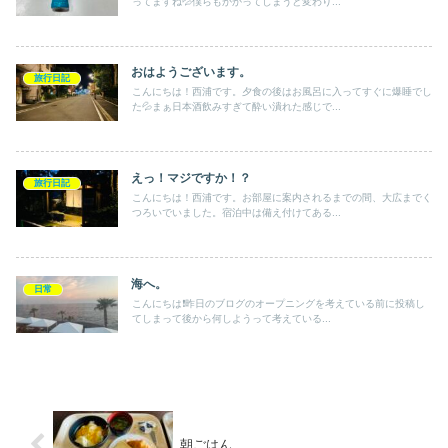
ってますね💦僕らもかかってしまうと変わり...
おはようございます。
旅行日記
こんにちは！西浦です。夕食の後はお風呂に入ってすぐに爆睡でし
た💦まぁ日本酒飲みすぎて酔い潰れた感じで...
えっ！マジですか！？
旅行日記
こんにちは！西浦です。お部屋に案内されるまでの間、大広までく
つろいでいました。宿泊中は備え付けてある...
海へ。
日常
こんにちは❗️昨日のブログのオープニングを考えている前に投稿し
てしまって後から何しようって考えている...
朝ごはん