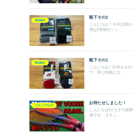
靴下その2
商品紹介
こんにちは！今日は朝か
僕は5本指のソッ...
靴下その1
商品紹介
こんにちは！白米をおか
で、同じ時期に大...
お待たせしました！
スタッフブログ
こんにちは❗️そろそろ
浦です。ヨネッ...