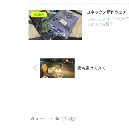
ヨネックス新作ウェア
商品紹介
こんにちは❗️イチゴの加
ックスから新作...
夜も更けてきて
ホーム
商品紹介