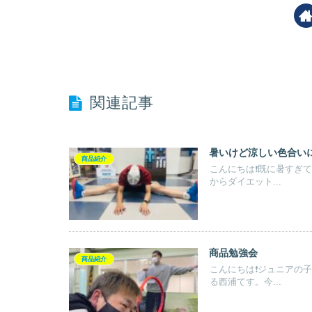
関連記事
暑いけど涼しい色合い
商品紹介
こんにちは❗️既に暑すぎ
からダイエット...
商品勉強会
商品紹介
こんにちは❗️ジュニア
る西浦てす。今...