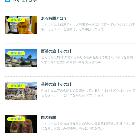
ある時間とは？
旅行日記
こんにちは！西浦です。大浴場で一汗流して待っていたのはこの看
板。えっ？？「ご自由に」って事は…そうで...
西浦の旅【その1】
旅行日記
こんにちは❗️暑すぎてすっかり心も体も溶けて無くなりそうな西浦
です💦今日は愛知の南側へ車を走らせて🚗...
昼神の旅【その1】
旅行日記
今日ジュニアの会話を盗み聞きしていると「オレ！〆さばハマって
るわぁ〜」…←こいつなかなかシブいチョイ...
肉の時間
旅行日記
こんにちは！やっぱり食欲との闘いに毎日悪戦苦闘な西浦です。夜
になり、お楽しみの時間。やっぱり肉を焼い...