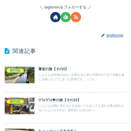
tegtennisをフォローする
tegtennis
関連記事
養老の旅【その4】
旅行日記
こんにちは❗️天候があれこれ変わると体に不調が出てきて年齢を感
じる様になってしまった西浦です。（しか...
ゲロゲロ🐸の旅【その10】
旅行日記
こんにちは❗️雨に濡れるときは歩いても走っても濡れる量は変わら
ないらしいのですが、絶対歩いた方がめっ...
ちょっといってきます！