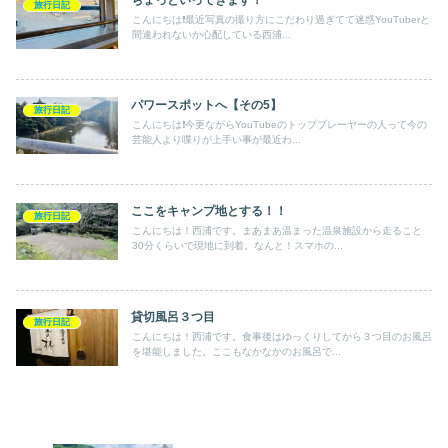
旅行日記
こんにちは❗️最近写真の撮り方にこだわり過ぎてて迷惑YouTuberと
間違われないか心配している西浦...
パワースポットへ【その5】
旅行日記
こんにちは❗️今更ながらYouTubeのトッププレーヤーの人って今の
芸能人より喋りが上手い事が最近わ...
ここをキャンプ地とする！！
旅行日記
こんにちは！西浦です。まあまあ温まった温泉施設から走ること
30分くらいで現地に到着。なんと！スマホの...
貸切風呂３つ目
旅行日記
こんにちは！西浦です。食事後はゆっくりしてから３つ目のお風呂
を堪能しました。ここもなかなかのお風呂で...