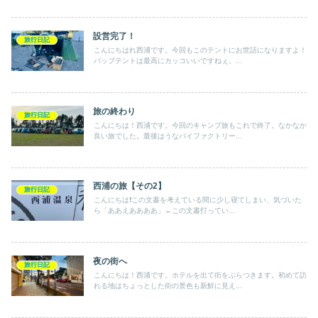
設営完了！
旅行日記
こんにちはれ西浦です。今回もこのテントにお世話になりますよ！
パップテントは最高にカッコいいですねぇ。...
旅の終わり
旅行日記
こんにちは！西浦です。今回のキャンプ旅もこれで終了。なかなか
良い旅でした。最後はうなパイファクトリー...
西浦の旅【その2】
旅行日記
こんにちは❗️この文書を考えている間に少し寝てしまい、気づいた
ら「ああえああああ」←この文書打ってい...
夜の街へ
旅行日記
こんにちは！西浦です。ホテルを出て街をぶらつきます。初めて訪
れる地はちょっとした街の景色も新鮮に見え...