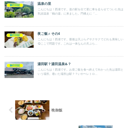
温泉の里
旅行日記
こんにちは！西浦です。道の駅を出て更に車を走らせてついた先は
乳頭温泉「鶴の湯」に来ました。門構えに「...
夜ご飯♬その4
旅行日記
こんにちは！西浦です。最後は天ぷら🍤サクサクでどれも美味しい
😋ここで問題です。これは一体なんの天ぷら...
湯田駅？湯田温泉♨️？
旅行日記
こんにちは！西浦です。お昼ご飯を食べ終えて向かった先は湯田と
いう場所。着いた場所は駅？？いや〜レトロ...
晩御飯