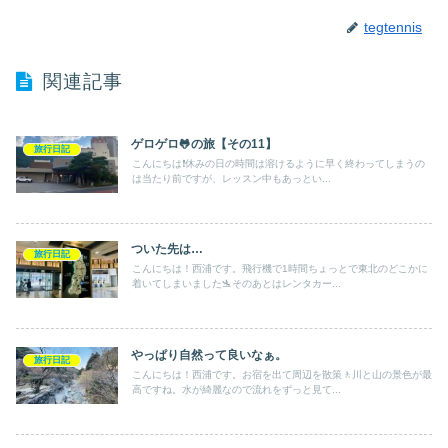
tegtennis
関連記事
ゲロゲロ🐸の旅【その11】
旅行日記
こんにちは❗️休みの日の時間は溶けるように早く終わってしまうの
は当たり前ですが、レッスン中もあっとい...
ついた先は…
旅行日記
こんにちは！西浦です。飛行機で1時間ちょっとで東北のどこかに
着いてしまいました🛬そのあとはレンタカー...
やっぱり自然って良いなぁ。
旅行日記
こんにちは！西浦です。お宿を出て周辺を散策🚶川と山の景色が最
高ですね。水が綺麗なので流れをずっと見て...