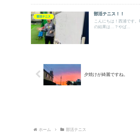
部活テニス！！
部活テニス
こんにちは！西浦です。
の結果は…？やば...
夕焼けが綺麗ですね。
ホーム
部活テニス