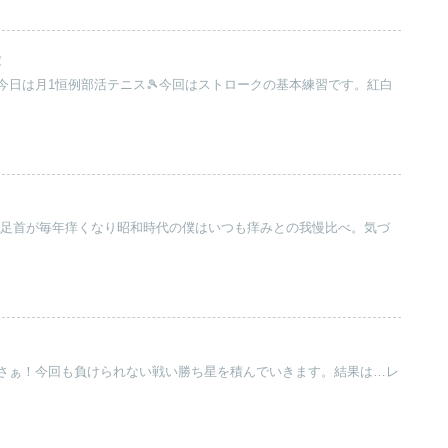
！
今日は月1恒例部活テニス🎾今回はストロークの基本練習です。紅白
肌で足首が毎年痒くなり昭和時代の僕はいつも痒みとの我慢比べ。気づ
さぁ！今回も負けられない戦い勝ち星を積んでいきます。結果は…レ