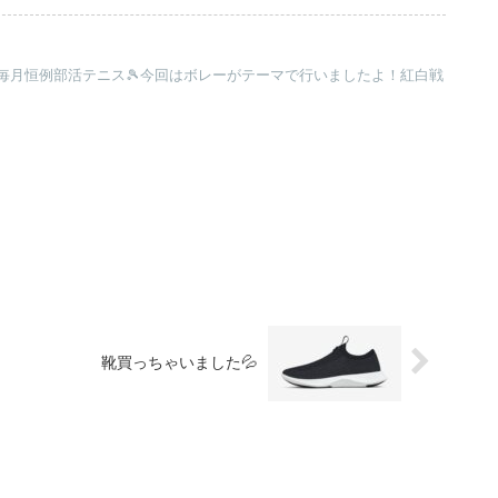
毎月恒例部活テニス🎾今回はボレーがテーマで行いましたよ！紅白戦
靴買っちゃいました💦