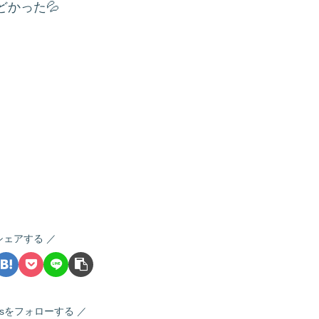
かった💦
シェアする
nnisをフォローする