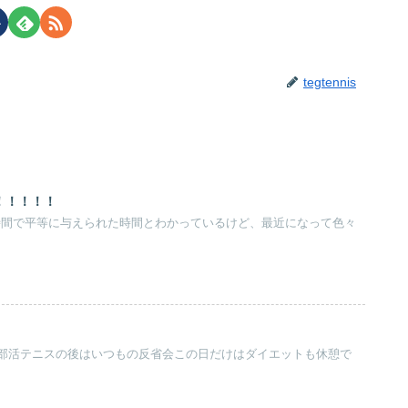
tegtennis
！！！！！
4時間で平等に与えられた時間とわかっているけど、最近になって色々
部活テニスの後はいつもの反省会この日だけはダイエットも休憩で