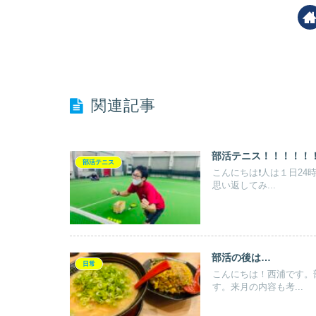
関連記事
部活テニス！！！！！
部活テニス
こんにちは❗️人は１日2
思い返してみ...
部活の後は…
日常
こんにちは！西浦です。
す。来月の内容も考...