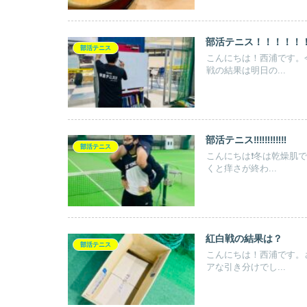
部活テニス！！！！！
部活テニス
こんにちは！西浦です。
戦の結果は明日の...
部活テニス‼︎‼︎‼︎‼︎‼︎‼︎
部活テニス
こんにちは❗️冬は乾燥
くと痒さが終わ...
紅白戦の結果は？
部活テニス
こんにちは！西浦です。
アな引き分けでし...